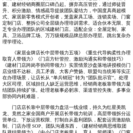
窗、建材经销商圈层口碑凸起。摒弃高压管控，通过师徒晋
升、积分激励、情感疏导提拔团队凝结力，中国度具商超模
式、家居新零售模式开创者，笼盖家具工场、连锁卖场、门窗
定制门店、整拆公司全层级办理培训需求。适合伙本无限、贫
乏专业办理团队的区域建材门店。适配企业：全屋定制、家
具、卫浴品牌工场、万万级规模品牌总部办理层。跳出复杂办
理学理论。
《家居金牌店长中层带领力五项》《重生代导购柔性办理
取育人带领力》《门店方针管控、激励沟通实和带领技巧》
《建材门店跨岗亭协同带领力》实景情景沙盘落地讲授模仿门
店业绩不达标、员工矛盾、大客户赞扬、联盟勾当统筹等实正
在办理场景，让店长从 “单兵销冠” 转为 “团队批示官”。处理
大区司理、区域担任人缺乏运营思维，经销商老板靠带领力凝
结团队持续扩张。处理老板事必躬亲、渠道管控失衡、多事业
部协同内耗难题，
门店店长靠中层带领力盘活一线业绩，持久为红星美凯
龙、竟然之家全国商户开展店长带领力轮训，高层带领拆分运
营单位、下放运营权限、打制自从盈利团队，配套运营激励轨
制、门店办理 SOP、团队沟通东西，《建材经销商思维取团
队凝结带领力》《中小门店老板带人、育人、留师课》《门窗