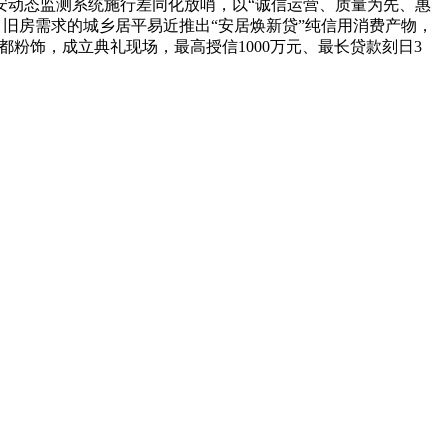
安动态监测系统施行差同化放哨，以“诚信运营、质量为先、惠
旧房需求的城乡居平易近推出“安居焕新贷”纯信用消费产物，
尚都粉饰，成立典礼现场，最高授信1000万元、最长贷款刻日3