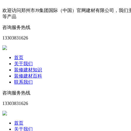
欢迎访问郑州市J9集团国际（中国）官网建材有限公司，我
等产品
咨询服务热线
13303831626
首页
关于我们
装修建材知识
装修建材百科
联系我们
咨询服务热线
13303831626
首页
关于我们