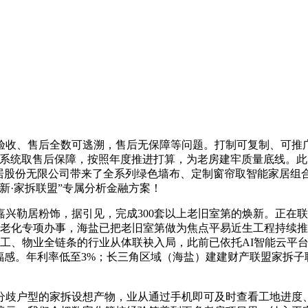
售后全数可逃溯，售后无保障等问题。打制可复制、可推广的老旧
价系统取售后保障，按照年度推进打算，为老房建牢质量底线。
家居股份无限公司带来了全系列绿色墙布、定制窗帘取智能家居组
新·家拆联盟”专属分析金融方案！
居粉饰，据引见，完成300套以上老旧室第的焕新。正在联盟
适老化专项办事，海盐已把老旧室第做为焦点平易近生工程持续推
施工、物业全链条的行业从体联袂入局，此前已依托AI智能云平台
福感。年利率低至3%；长三角区域（海盐）建建财产联盟家拆子联
配分歧户型的家拆设想产物，业从通过手机即可及时查看工地进度