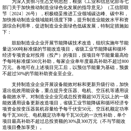
为深入贯彻习生态文明思想，根据《工业和信息化部等七
部门关于加快推动制造业绿色化发展的指导意见》（工信部联
节〔2024〕26号），积极稳妥推进工业领域碳达峰、碳中和，
加快推动制造业领域能耗强度下降，提升制造业能效水平和资
源综合利用率，促进制造业全面绿色低碳发展，特制定措施如
下：
鼓励制造业企业开展节能降碳技术改造，组织实施年节能
量达500吨标准煤的节能改造项目，省级工业节能降碳和循环
经济专项资金对投用（投产）的项目，按项目年节能量最高给
予每吨标准煤500元补助，每家企业单年度最高补助不超过800
万元。各地可在上述项目完工后，以预估节能量为基础，预拨
不超过50%的节能补助资金至企业。
支持制造业企业开展设备能效对标和更新升级行动，加快
退出低效用能设备，重点提升变压器、电机、空压机等通用设
备能效水平。对制造业企业完成总投资额超50万元以上的一级
能效通用设备更新改造项目，省级工业节能降碳和循环经济专
项资金按变压器装机容量给予每千伏安50元、空压机额定功率
每千瓦300元、电机额定功率每千瓦50元的一次性补助，单个
项目最高补助不超过总投资额的30%及300万元（不与节能改
造项目叠加享受）。