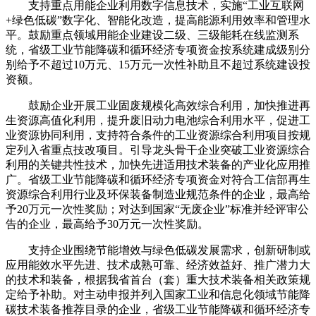
支持重点用能企业利用数字信息技术，实施“工业互联网
+绿色低碳”数字化、智能化改造，提高能源利用效率和管理水
平。鼓励重点领域用能企业建设二级、三级能耗在线监测系
统，省级工业节能降碳和循环经济专项资金按系统建成级别分
别给予不超过10万元、15万元一次性补助且不超过系统建设投
资额。
鼓励企业开展工业固废规模化高效综合利用，加快推进再
生资源高值化利用，提升废旧动力电池综合利用水平，促进工
业资源协同利用，支持符合条件的工业资源综合利用项目按规
定列入省重点技改项目。引导龙头骨干企业突破工业资源综合
利用的关键共性技术，加快先进适用技术装备的产业化应用推
广。省级工业节能降碳和循环经济专项资金对符合工信部再生
资源综合利用行业及环保装备制造业规范条件的企业，最高给
予20万元一次性奖励；对达到国家“无废企业”标准并经评审公
告的企业，最高给予30万元一次性奖励。
支持企业围绕节能增效与绿色低碳发展需求，创新研制或
应用能效水平先进、技术成熟可靠、经济效益好、推广潜力大
的技术和装备，根据我省首台（套）重大技术装备相关政策规
定给予补助。对主动申报并列入国家工业和信息化领域节能降
碳技术装备推荐目录的企业，省级工业节能降碳和循环经济专