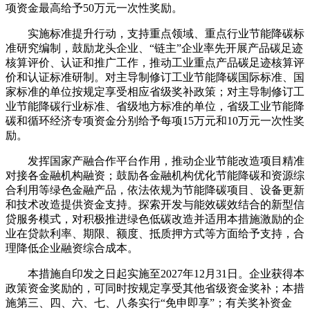
项资金最高给予50万元一次性奖励。
实施标准提升行动，支持重点领域、重点行业节能降碳标
准研究编制，鼓励龙头企业、“链主”企业率先开展产品碳足迹
核算评价、认证和推广工作，推动工业重点产品碳足迹核算评
价和认证标准研制。对主导制修订工业节能降碳国际标准、国
家标准的单位按规定享受相应省级奖补政策；对主导制修订工
业节能降碳行业标准、省级地方标准的单位，省级工业节能降
碳和循环经济专项资金分别给予每项15万元和10万元一次性奖
励。
发挥国家产融合作平台作用，推动企业节能改造项目精准
对接各金融机构融资；鼓励各金融机构优化节能降碳和资源综
合利用等绿色金融产品，依法依规为节能降碳项目、设备更新
和技术改造提供资金支持。探索开发与能效碳效结合的新型信
贷服务模式，对积极推进绿色低碳改造并适用本措施激励的企
业在贷款利率、期限、额度、抵质押方式等方面给予支持，合
理降低企业融资综合成本。
本措施自印发之日起实施至2027年12月31日。企业获得本
政策资金奖励的，可同时按规定享受其他省级资金奖补；本措
施第三、四、六、七、八条实行“免申即享”；有关奖补资金