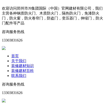
欢迎访问郑州市J9集团国际（中国）官网建材有限公司，我们
主营各种钢质防火门、木质防火门，隔热防火门，免漆防火
门，防火窗，防火卷帘门，防盗门，变压器门，伸缩门，防火
门配件等产品
咨询服务热线
13303831626
首页
关于我们
装修建材知识
装修建材百科
联系我们
咨询服务热线
13303831626