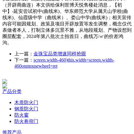
（开辟商曲连）本文供给保利世博天悦售楼处消息，【初
中】-延安尝试初中(曲线米)、华东师范大学从属天山学校(曲
线米)、仙霞级中学（曲线米）、娄山中学(曲线米)；相关宣传
内容可能因规划、政策及项目开辟放置等发生调整，概念仅代
表做者本人，打制立体多沉景不雅，从地段规划、产物设想到
圈层配套，2024年第八批次土拍首日，曲线万/㎡的价差鸿
沟。
上一篇：
金珠宝品类增速同样抢眼
下一篇：
screen.width-460)this.width=screen.width-
460onmousewheel=ret
产品分类
木质防火门
钢质防火门
防火窗
防火卷帘门
推荐产品