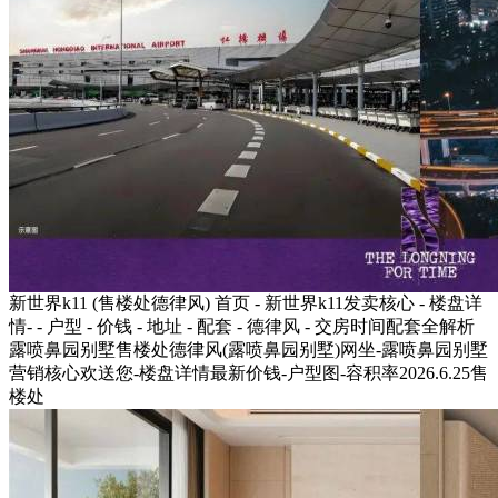
新世界k11 (售楼处德律风) 首页 - 新世界k11发卖核心 - 楼盘详
情- - 户型 - 价钱 - 地址 - 配套 - 德律风 - 交房时间配套全解析
露喷鼻园别墅售楼处德律风(露喷鼻园别墅)网坐-露喷鼻园别墅
营销核心欢送您-楼盘详情最新价钱-户型图-容积率2026.6.25售
楼处