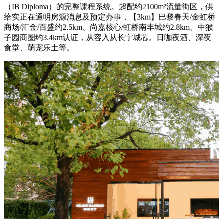
（IB Diploma）的完整课程系统。超配约2100m²流量街区，供
给实正在通明房源消息及预定办事，【3km】巴黎春天/金虹桥
商场/汇金/百盛约2.5km、尚嘉核心/虹桥南丰城约2.8km、中猴
子园商圈约3.4km认证，从容入从长宁城芯。日咖夜酒、深夜
食堂、萌宠乐土等。