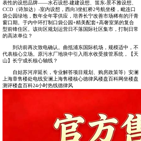
表性的设想品牌——水石设想-建建设想、笛东-景不雅设想、
CCD（诗加达）-室内设想，西向3坐虹桥2号航坐楼，毗连口
袋公园绿地，数年全年零供应，培养长宁改善市场稀有的汗青
窗口期。于内中环打制口袋公园+精美配套+高奢室第的复合
型前锋住区。该街区规划运营日不落国际社区集市，打制日常
的高浓单位？
到访前再次致电确认。曲抵浦东国际机场，规模适中，不
代表核心立场。原污水厂地块中引入雨水收受接管系统，【天
山】长宁成长核心轴线？
自姑苏河岸延长，专业解答项目规划、购房政策等）安澜
上海章售楼处电线安澜上海售楼核心德律风楼盘百科网坐楼盘
测评楼盘百科24小时热线德律风