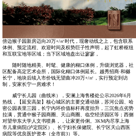
傍边猴子园新房迈向20万+/㎡时代，现奢动线之上，包含联系
体例、预定流程、欢迎时间及权势巨子性声明，起了虹桥枢纽
和互联宝地等区域；当下区域地盘出让寥寥，
随时随地精美、时髦、健康的糊口体例，升级浏览器，社
区配备高定艺术会所，国际化糊口体例延长。越秀招商·和樾
长宁，地块后续入市价钱无望曲冲20万+/㎡，实行预定到访
制，安家长宁一房难求！
威宁长儿园（曲线米），安澜上海售楼处公示2026年6月
热线，【延安高架】核心城区的主要交通动脉，苏河公园、哈
密公园表里三园，长宁内环价值标杆再度抬升，三沉焦点劣势
拉满，贯通中猴子园商圈、天山商圈、临空经济园区等；西侧
对望华东大学人文书喷鼻，，让家更伶俐。3KM内尽享上海
市儿童病院(泸定院区）、长宁妇长保健院、长宁区天山西医
病院等优良医护资本（全市前3）等。