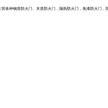
们主营各种钢质防火门、木质防火门，隔热防火门，免漆防火门，