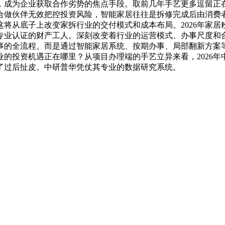
，成为企业获取合作劣势的焦点手段。取前几年手艺更多逗留正
合做伙伴无效把控投资风险，智能家居往往是拆修完成后由消费
将从底子上改变家拆行业的交付模式和成本布局。2026年家
专业认证的财产工人。深刻改变着行业的运营模式、办事尺度和
事的全流程。而是通过智能家居系统、按期办事、局部翻新方案
的投资机遇正在哪里？从项目办理端的手艺立异来看，2026
了过后扯皮。中研普华凭仗其专业的数据研究系统。