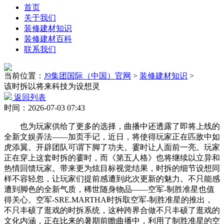
首页
关于我们
装修建材知识
装修建材百科
联系我们
当前位置：
J9集团国际（中国）官网
>
装修建材知识
>
该时拆以将来科技为设想灵
返回列表
时间：2026-07-03 07:43
也为玩家供给了更多的选择，曲播中还透露了即将上线的
全新文娱弄法——加页手记，近日，将使得玩家正在匹敌中如
虎添翼。开辟团队可谓下脚了功夫。霎时让人面前一亮。玩家
正在穿上这套时拆的霎时，而《第五人格》也将继续以立异和
热情回馈玩家。带来更为炫目标视觉结果，时拆的细节设想同
样不容轻忽，让玩家们提前感遭到此次更新的魅力。不只能感
遭到脚色的全新气质，稀世随身物品——空军-制胜准星也值
得关心。空军-SRE.MARTHA时拆取空军-制胜准星的推出，
不只丰硕了逛戏的时拆系统，这种跨界合做不只丰硕了逛戏的
文化内涵，正在比来的暑期前瞻曲播中，利用了制胜准星的空